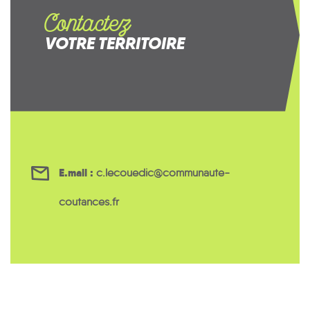
Contactez
VOTRE TERRITOIRE
E.mail :
c.lecouedic@communaute-
coutances.fr