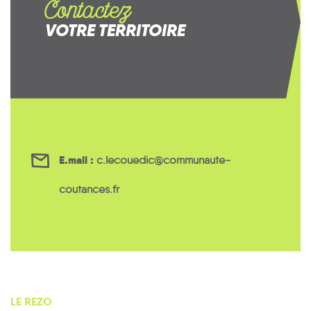
Contactez
VOTRE TERRITOIRE
E.mail :
c.lecouedic@communaute-
coutances.fr
LE REZO