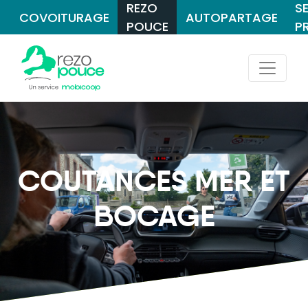
REZO
S
COVOITURAGE
AUTOPARTAGE
POUCE
P
COUTANCES MER ET
BOCAGE