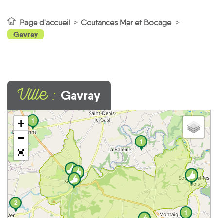
Page d'accueil
Coutances Mer et Bocage
Gavray
Ville :
Gavray
1
+
−
1
2
1