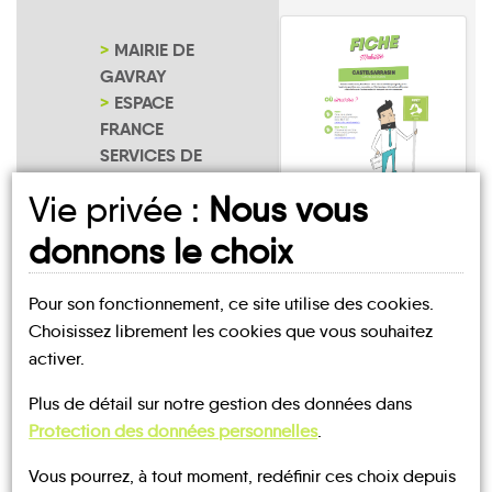
MAIRIE DE
GAVRAY
ESPACE
FRANCE
SERVICES DE
GAVRAY-SUR-
Vie privée :
Nous vous
SIENNE
Gavray
NOTRE PAGE
donnons le choix
D'INSCRIPTION
Pour son fonctionnement, ce site utilise des cookies.
Choisissez librement les cookies que vous souhaitez
activer.
UN AVIS, UN TÉMOIGNAGE
Plus de détail sur notre gestion des données dans
Protection des données personnelles
.
À PARTAGER ?
Vous pourrez, à tout moment, redéfinir ces choix depuis