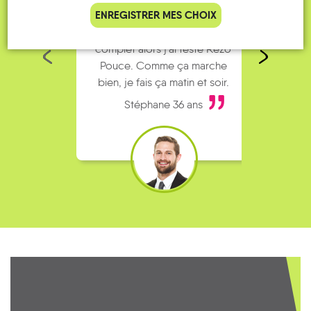
ENREGISTRER MES CHOIX
Je vais bosser en train, mais le
Je
parking de la gare est toujours
collèg
complet alors j’ai testé Rezo
Le
Pouce. Comme ça marche
kilomè
bien, je fais ça matin et soir.
Stéphane 36 ans