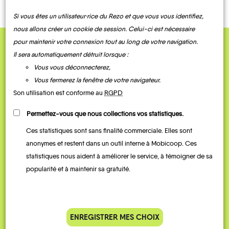
Si vous êtes un utilisateur·rice du Rezo et que vous vous identifiez,
nous allons créer un cookie de session. Celui-ci est nécessaire
pour maintenir votre connexion tout au long de votre navigation.
QUELQUES
Il sera automatiquement détruit lorsque :
Vous vous déconnecterez,
Témoignages
Vous fermerez la fenêtre de votre navigateur.
Son utilisation est conforme au
RGPD
Permettez-vous que nous collections vos statistiques.
Ces statistiques sont sans finalité commerciale. Elles sont
anonymes et restent dans un outil interne à Mobicoop. Ces
statistiques nous aident à améliorer le service, à témoigner de sa
popularité et à maintenir sa gratuité.
Je vais bosser en train, mais le
Je
parking de la gare est toujours
collèg
ENREGISTRER MES CHOIX
complet alors j’ai testé Rezo
Le