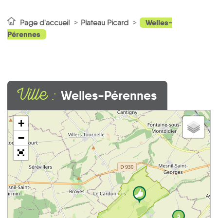
Welles-
Page d'accueil
Plateau Picard
Pérennes
Ville :
Welles-Pérennes
+
−
5