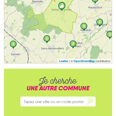
2
2
2
2
2
3
| ©
contributors
Leaflet
OpenStreetMap
Je cherche
UNE AUTRE COMMUNE