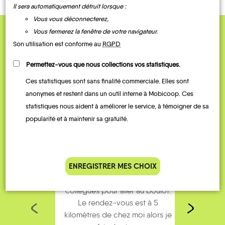
Il sera automatiquement détruit lorsque :
Vous vous déconnecterez,
Vous fermerez la fenêtre de votre navigateur.
QUELQUES
Son utilisation est conforme au
RGPD
Témoignages
Permettez-vous que nous collections vos statistiques.
Ces statistiques sont sans finalité commerciale. Elles sont
anonymes et restent dans un outil interne à Mobicoop. Ces
statistiques nous aident à améliorer le service, à témoigner de sa
popularité et à maintenir sa gratuité.
ENREGISTRER MES CHOIX
Je covoiture avec des
J’util
collègues pour aller au boulot.
man
Le rendez-vous est à 5
symp
kilomètres de chez moi alors je
trop s