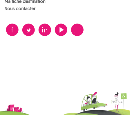
Ma fiche destination
Nous contacter
B
A
D
F
V