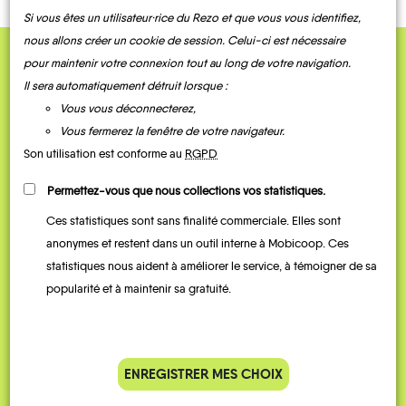
Si vous êtes un utilisateur·rice du Rezo et que vous vous identifiez,
nous allons créer un cookie de session. Celui-ci est nécessaire
pour maintenir votre connexion tout au long de votre navigation.
QUELQUES
Il sera automatiquement détruit lorsque :
Témoignages
Vous vous déconnecterez,
Vous fermerez la fenêtre de votre navigateur.
Son utilisation est conforme au
RGPD
Permettez-vous que nous collections vos statistiques.
Ces statistiques sont sans finalité commerciale. Elles sont
anonymes et restent dans un outil interne à Mobicoop. Ces
statistiques nous aident à améliorer le service, à témoigner de sa
popularité et à maintenir sa gratuité.
Je vais bosser en train, mais le
Je
parking de la gare est toujours
collèg
complet alors j’ai testé Rezo
Le
ENREGISTRER MES CHOIX
Pouce. Comme ça marche
kilomè