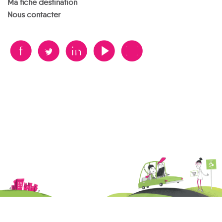
Ma fiche destination
Nous contacter
B
A
D
F
V