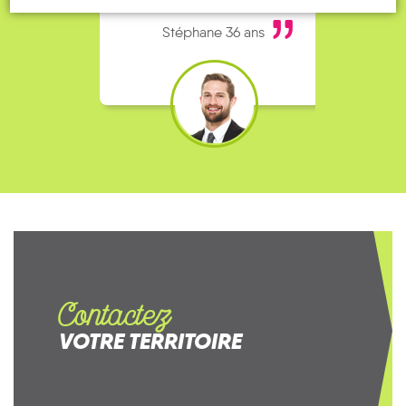
bien, je fais ça matin et soir.
Stéphane 36 ans
Contactez
VOTRE TERRITOIRE