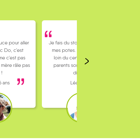
uce pour aller
Je fais du stop pour rejoindre
c Do, c’est
mes potes. J’habite un peu
e c’est pas
loin du centre ville et mes
 mère râle pas
parents sont pas toujours
 !
dispo…
6 ans
Léa 16 ans