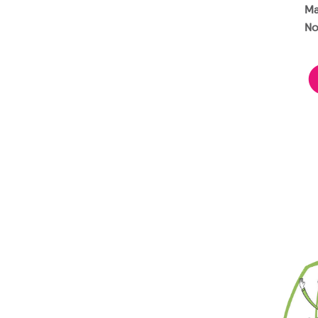
Ma
No