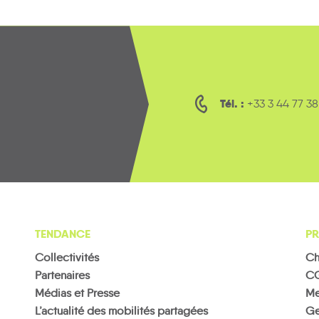
Tél. :
+33 3 44 77 38
TENDANCE
PR
Collectivités
Ch
Partenaires
C
Médias et Presse
Me
L’actualité des mobilités partagées
Ge