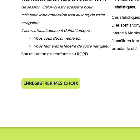
de session. Celui-ci est nécessaire pour
statistiques.
maintenir votre connexion tout au long de votre
Ces statistiques
navigation.
Elles sont anony
MOBILITE
Les infos
Il sera automatiquement détruit lorsque :
interne à Mobic
Vous vous déconnecterez,
à améliorer le s
Vous fermerez la fenêtre de votre navigateur.
popularité et à 
Son utilisation est conforme au
RGPD
ENREGISTRER MES CHOIX
QUELQUES
Témoignages