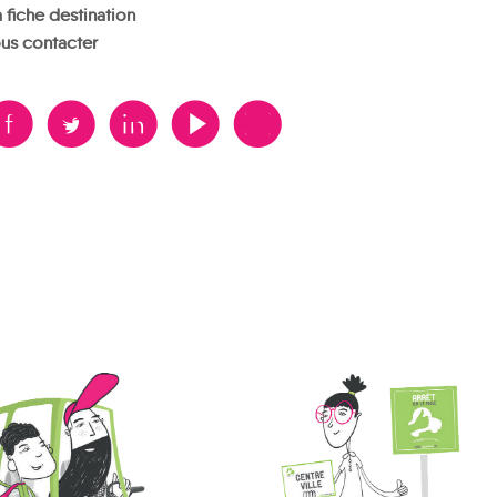
 fiche destination
us contacter
B
A
D
F
V