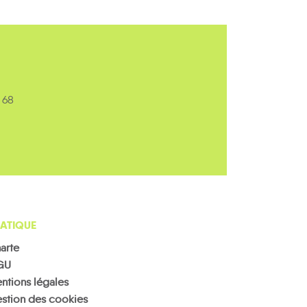
 68
ATIQUE
arte
GU
ntions légales
stion des cookies