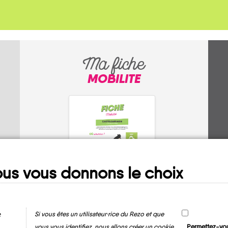
Ma fiche
MOBILITE
us vous donnons le choix
Angivillers
e
Si vous êtes un utilisateur·rice du Rezo et que
vous vous identifiez, nous allons créer un cookie
Permettez-vou