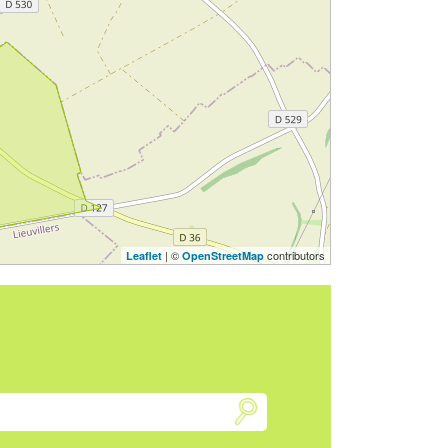
| ©
contributors
Leaflet
OpenStreetMap