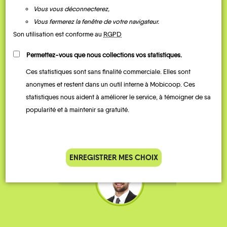
Vous vous déconnecterez,
Vous fermerez la fenêtre de votre navigateur.
Son utilisation est conforme au
RGPD
Permettez-vous que nous collections vos statistiques.
Ces statistiques sont sans finalité commerciale. Elles sont
Je vais bosser en train, mais le
Je
anonymes et restent dans un outil interne à Mobicoop. Ces
parking de la gare est toujours
collèg
statistiques nous aident à améliorer le service, à témoigner de sa
complet alors j’ai testé Rezo
Le
popularité et à maintenir sa gratuité.
Pouce. Comme ça marche
kilomè
bien, je fais ça matin et soir.
Stéphane 36 ans
ENREGISTRER MES CHOIX