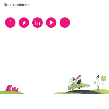
Nous contacter
B
A
D
F
V