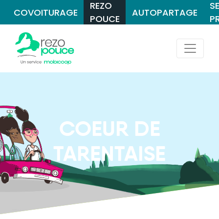
REZO
S
COVOITURAGE
AUTOPARTAGE
POUCE
P
COEUR DE
TARENTAISE