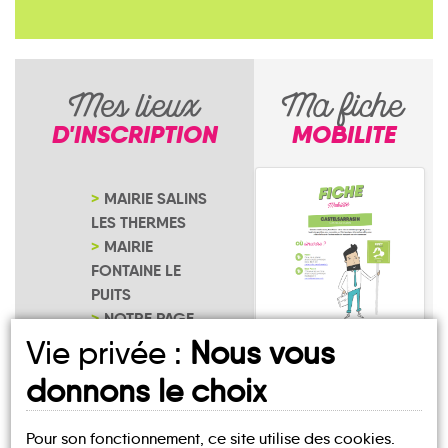
Mes lieux
Ma fiche
D'INSCRIPTION
MOBILITE
MAIRIE SALINS
LES THERMES
MAIRIE
FONTAINE LE
PUITS
NOTRE PAGE
D'INSCRIPTION
Vie privée :
Nous vous
Salins-Fontaine
donnons le choix
Pour son fonctionnement, ce site utilise des cookies.