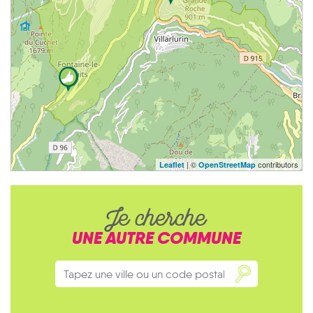
| ©
contributors
Leaflet
OpenStreetMap
Je cherche
UNE AUTRE COMMUNE