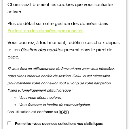
Choisissez librement les cookies que vous souhaitez
activer.
UN AVIS, UN TÉMOIGNAGE
Plus de détail sur notre gestion des données dans
À PARTAGER ?
Protection des données personnelles
.
Vous pourrez, à tout moment, redéfinir ces choix depuis
le lien
Gestion des cookies
présent dans le pied de
page.
CONTACTEZ-NOUS !
Si vous êtes un utilisateur·rice du Rezo et que vous vous identifiez,
nous allons créer un cookie de session. Celui-ci est nécessaire
pour maintenir votre connexion tout au long de votre navigation.
Il sera automatiquement détruit lorsque :
MOBILITE
Les infos
Vous vous déconnecterez,
Vous fermerez la fenêtre de votre navigateur.
TRANSPORTS
TRANSPORTS
Son utilisation est conforme au
RGPD
À LA
À LA
TRAIN
DEMANDE
DEMANDE
Permettez-vous que nous collections vos statistiques.