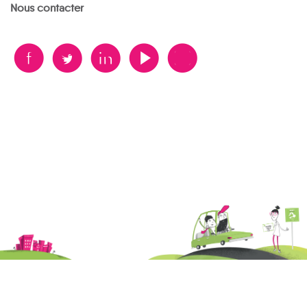
Nous contacter
B
A
D
F
V