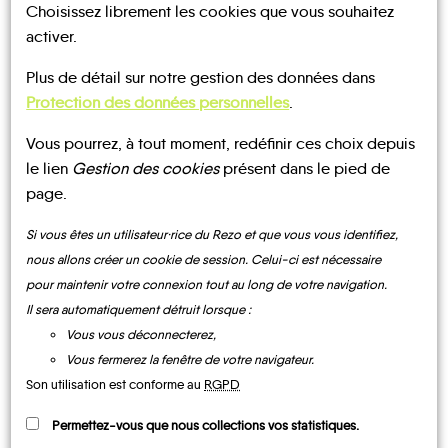
Choisissez librement les cookies que vous souhaitez
UN AVIS, UN TÉMOIGNAGE
activer.
À PARTAGER ?
Plus de détail sur notre gestion des données dans
Protection des données personnelles
.
Vous pourrez, à tout moment, redéfinir ces choix depuis
CONTACTEZ-NOUS !
le lien
Gestion des cookies
présent dans le pied de
page.
Si vous êtes un utilisateur·rice du Rezo et que vous vous identifiez,
nous allons créer un cookie de session. Celui-ci est nécessaire
MOBILITE
Les infos
pour maintenir votre connexion tout au long de votre navigation.
Il sera automatiquement détruit lorsque :
Vous vous déconnecterez,
BUS
Vous fermerez la fenêtre de votre navigateur.
Son utilisation est conforme au
RGPD
Permettez-vous que nous collections vos statistiques.