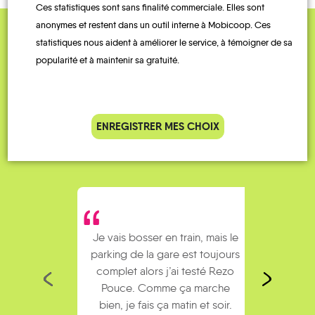
Ces statistiques sont sans finalité commerciale. Elles sont
anonymes et restent dans un outil interne à Mobicoop. Ces
statistiques nous aident à améliorer le service, à témoigner de sa
QUELQUES
popularité et à maintenir sa gratuité.
Témoignages
ENREGISTRER MES CHOIX
Je vais bosser en train, mais le
Je
parking de la gare est toujours
collèg
complet alors j’ai testé Rezo
Le
Pouce. Comme ça marche
kilomè
bien, je fais ça matin et soir.