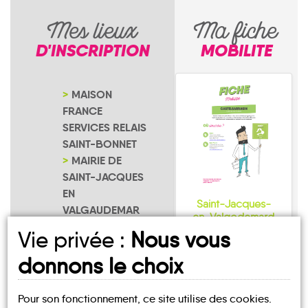
Mes lieux
Ma fiche
D'INSCRIPTION
MOBILITE
MAISON
FRANCE
SERVICES RELAIS
SAINT-BONNET
MAIRIE DE
SAINT-JACQUES
EN
Saint-Jacques-
VALGAUDEMAR
en-Valgodemard
NOTRE PAGE
Vie privée :
Nous vous
D'INSCRIPTION
donnons le choix
Pour son fonctionnement, ce site utilise des cookies.