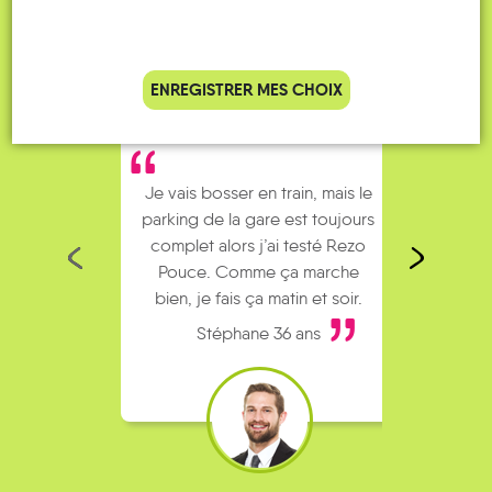
ENREGISTRER MES CHOIX
Je vais bosser en train, mais le
Je
parking de la gare est toujours
collèg
complet alors j’ai testé Rezo
Le
Pouce. Comme ça marche
kilomè
bien, je fais ça matin et soir.
Stéphane 36 ans