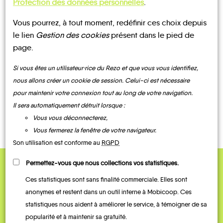
Protection des données personnelles
.
Vous pourrez, à tout moment, redéfinir ces choix depuis
UN AVIS, UN TÉMOIGNAGE
le lien
Gestion des cookies
présent dans le pied de
page.
À PARTAGER ?
Si vous êtes un utilisateur·rice du Rezo et que vous vous identifiez,
nous allons créer un cookie de session. Celui-ci est nécessaire
pour maintenir votre connexion tout au long de votre navigation.
CONTACTEZ-NOUS !
Il sera automatiquement détruit lorsque :
Vous vous déconnecterez,
Vous fermerez la fenêtre de votre navigateur.
Son utilisation est conforme au
RGPD
Permettez-vous que nous collections vos statistiques.
QUELQUES
Ces statistiques sont sans finalité commerciale. Elles sont
Témoignages
anonymes et restent dans un outil interne à Mobicoop. Ces
statistiques nous aident à améliorer le service, à témoigner de sa
popularité et à maintenir sa gratuité.