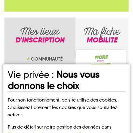
Mes lieux
Ma fiche
D'INSCRIPTION
MOBILITE
COMMUNAUTÉ
DE COMMUNES
Vie privée :
Nous vous
CENTRE-OUEST
MAIRIE ANNEXE
donnons le choix
DE SADA
NOTRE PAGE
Pour son fonctionnement, ce site utilise des cookies.
D'INSCRIPTION
Sada
Choisissez librement les cookies que vous souhaitez
activer.
Plus de détail sur notre gestion des données dans