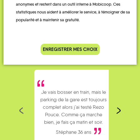
anonymes et restent dans un outil interne à Mobicoop. Ces
QUELQUES
statistiques nous aident à améliorer le service, à témoigner de sa
Témoignages
popularité et à maintenir sa gratuité.
ENREGISTRER MES CHOIX
Je vais bosser en train, mais le
Je
parking de la gare est toujours
collèg
complet alors j’ai testé Rezo
Le
Pouce. Comme ça marche
kilomè
bien, je fais ça matin et soir.
Stéphane 36 ans