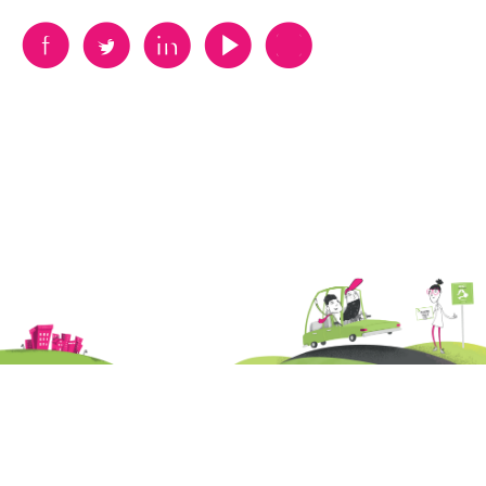
B
A
D
F
V