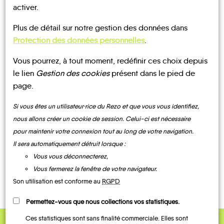
activer.
À PARTAGER ?
Plus de détail sur notre gestion des données dans
Protection des données personnelles
.
Vous pourrez, à tout moment, redéfinir ces choix depuis
CONTACTEZ-NOUS !
le lien
Gestion des cookies
présent dans le pied de
page.
Si vous êtes un utilisateur·rice du Rezo et que vous vous identifiez,
nous allons créer un cookie de session. Celui-ci est nécessaire
MOBILITE
Les infos
pour maintenir votre connexion tout au long de votre navigation.
Il sera automatiquement détruit lorsque :
CHEMINS DE
Vous vous déconnecterez,
TRAIN
RANDONNÉE
Vous fermerez la fenêtre de votre navigateur.
Son utilisation est conforme au
RGPD
Permettez-vous que nous collections vos statistiques.
Ces statistiques sont sans finalité commerciale. Elles sont