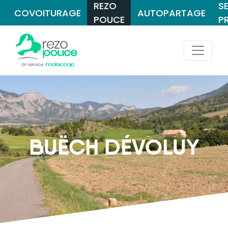
REZO
S
COVOITURAGE
AUTOPARTAGE
POUCE
P
BUËCH DÉVOLUY