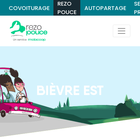
REZO
S
COVOITURAGE
AUTOPARTAGE
POUCE
P
BIÈVRE EST