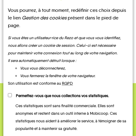
Vous pourrez, à tout moment, redéfinir ces choix depuis
UN AVIS, UN TÉMOIGNAGE
le lien
Gestion des cookies
présent dans le pied de
À PARTAGER ?
page.
Si vous êtes un utilisateur·rice du Rezo et que vous vous identifiez,
nous allons créer un cookie de session. Celui-ci est nécessaire
pour maintenir votre connexion tout au long de votre navigation.
CONTACTEZ-NOUS !
Il sera automatiquement détruit lorsque :
Vous vous déconnecterez,
Vous fermerez la fenêtre de votre navigateur.
Son utilisation est conforme au
RGPD
Permettez-vous que nous collections vos statistiques.
QUELQUES
Ces statistiques sont sans finalité commerciale. Elles sont
Témoignages
anonymes et restent dans un outil interne à Mobicoop. Ces
statistiques nous aident à améliorer le service, à témoigner de sa
popularité et à maintenir sa gratuité.