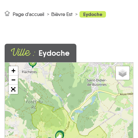
Eydoche
Page d'accueil
Bièvre Est
Ville :
Eydoche
5
+
−