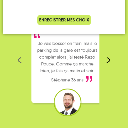
ENREGISTRER MES CHOIX
Je vais bosser en train, mais le
Je
parking de la gare est toujours
collèg
complet alors j’ai testé Rezo
Le
Pouce. Comme ça marche
kilomè
bien, je fais ça matin et soir.
Stéphane 36 ans