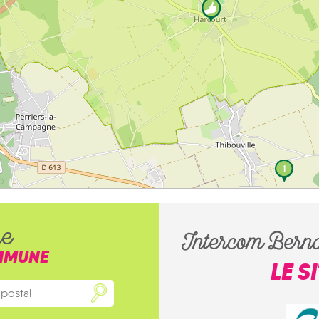
1
he
Intercom Bern
MMUNE
LE S