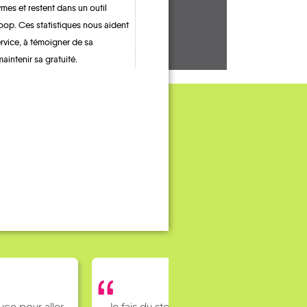
mes et restent dans un outil
oop. Ces statistiques nous aident
ervice, à témoigner de sa
maintenir sa gratuité.
uce pour aller
Je fais du stop pour rejoindre