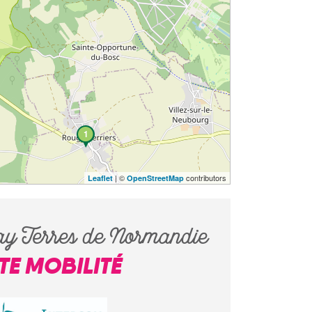
1
| ©
contributors
Leaflet
OpenStreetMap
ay Terres de Normandie
ITE MOBILITÉ