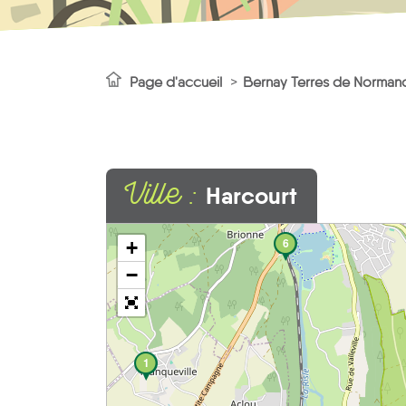
Page d'accueil
Bernay Terres de Norman
Ville :
Harcourt
6
+
−
1