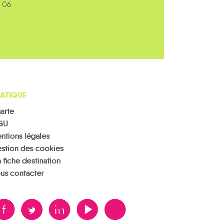
 06
ATIQUE
arte
GU
ntions légales
stion des cookies
 fiche destination
us contacter
B
A
D
F
V