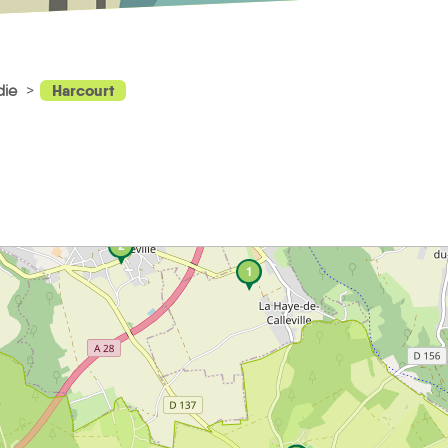
Harcourt
die
2
1