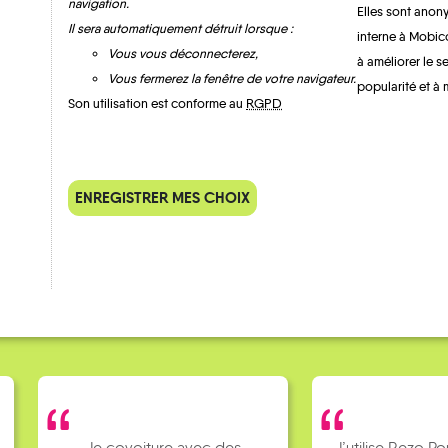
navigation.
Elles sont anony
Il sera automatiquement détruit lorsque :
interne à Mobic
Vous vous déconnecterez,
à améliorer le s
Vous fermerez la fenêtre de votre navigateur.
popularité et à 
Son utilisation est conforme au
RGPD
QUELQUES
ENREGISTRER MES CHOIX
Témoignages
Je covoiture avec des
J’utilise Rezo Po