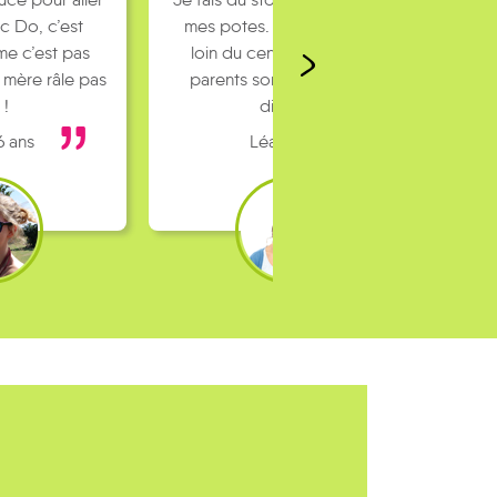
c Do, c’est
mes potes. J’habite un peu
e c’est pas
loin du centre ville et mes
 mère râle pas
parents sont pas toujours
 !
dispo…
6 ans
Léa 16 ans