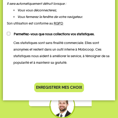
Il sera automatiquement détruit lorsque :
Vous vous déconnecterez,
Vous fermerez la fenêtre de votre navigateur.
Son utilisation est conforme au
RGPD
Permettez-vous que nous collections vos statistiques.
Ces statistiques sont sans finalité commerciale. Elles sont
anonymes et restent dans un outil interne à Mobicoop. Ces
Je vais bosser en train, mais le
Je
statistiques nous aident à améliorer le service, à témoigner de sa
parking de la gare est toujours
collèg
popularité et à maintenir sa gratuité.
complet alors j’ai testé Rezo
Le
Pouce. Comme ça marche
kilomè
bien, je fais ça matin et soir.
Stéphane 36 ans
ENREGISTRER MES CHOIX