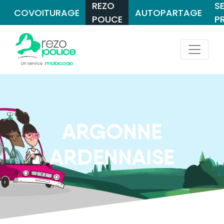
REZO
S
COVOITURAGE
AUTOPARTAGE
POUCE
P
ARGONNE
ARDENNAISE