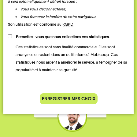
Il sera automatiquement détruit lorsque :
Vous vous déconnecterez,
Vous fermerez la fenêtre de votre navigateur.
Son utilisation est conforme au
RGPD
Permettez-vous que nous collections vos statistiques.
Ces statistiques sont sans finalité commerciale. Elles sont
Je vais bosser en train, mais le
Je
anonymes et restent dans un outil interne à Mobicoop. Ces
parking de la gare est toujours
collèg
statistiques nous aident à améliorer le service, à témoigner de sa
complet alors j’ai testé Rezo
Le
popularité et à maintenir sa gratuité.
Pouce. Comme ça marche
kilomè
bien, je fais ça matin et soir.
Stéphane 36 ans
ENREGISTRER MES CHOIX