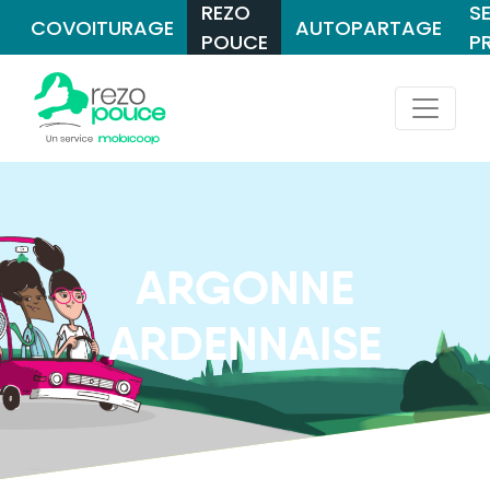
REZO
S
COVOITURAGE
AUTOPARTAGE
POUCE
P
ARGONNE
ARDENNAISE