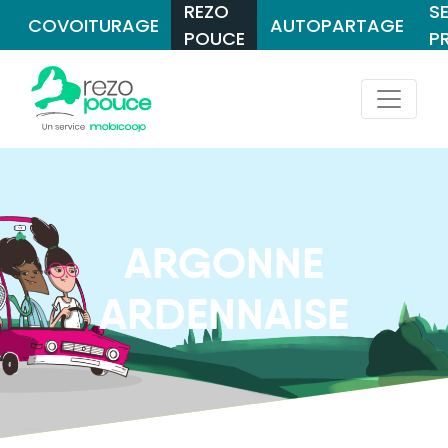
REZO
S
COVOITURAGE
AUTOPARTAGE
POUCE
P
ARGONNE
ARDENNAISE