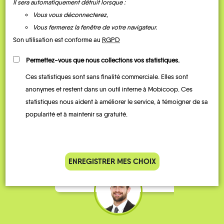
Il sera automatiquement détruit lorsque :
Vous vous déconnecterez,
Vous fermerez la fenêtre de votre navigateur.
Son utilisation est conforme au
RGPD
Permettez-vous que nous collections vos statistiques.
Ces statistiques sont sans finalité commerciale. Elles sont
Je vais bosser en train, mais le
Je
anonymes et restent dans un outil interne à Mobicoop. Ces
parking de la gare est toujours
collèg
statistiques nous aident à améliorer le service, à témoigner de sa
complet alors j’ai testé Rezo
Le
popularité et à maintenir sa gratuité.
Pouce. Comme ça marche
kilomè
bien, je fais ça matin et soir.
Stéphane 36 ans
ENREGISTRER MES CHOIX