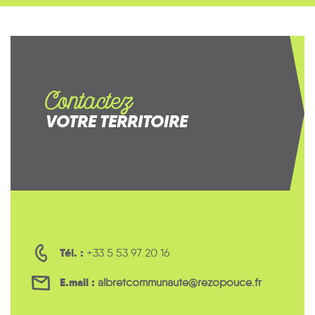
Contactez
VOTRE TERRITOIRE
Tél. :
+33 5 53 97 20 16
E.mail :
albretcommunaute@rezopouce.fr