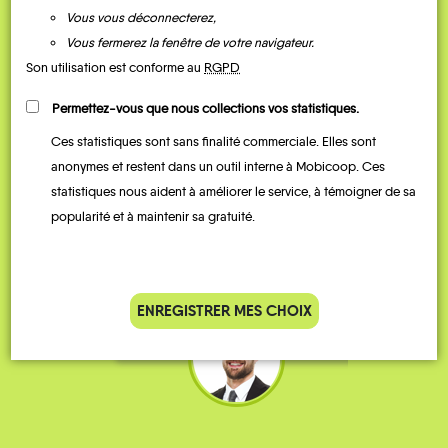
Vous vous déconnecterez,
Vous fermerez la fenêtre de votre navigateur.
Son utilisation est conforme au
RGPD
Permettez-vous que nous collections vos statistiques.
Ces statistiques sont sans finalité commerciale. Elles sont
Je vais bosser en train, mais le
Je
anonymes et restent dans un outil interne à Mobicoop. Ces
parking de la gare est toujours
collèg
statistiques nous aident à améliorer le service, à témoigner de sa
complet alors j’ai testé Rezo
Le
popularité et à maintenir sa gratuité.
Pouce. Comme ça marche
kilomè
bien, je fais ça matin et soir.
Stéphane 36 ans
ENREGISTRER MES CHOIX