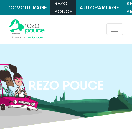
REZO
S
COVOITURAGE
AUTOPARTAGE
POUCE
P
REZO POUCE