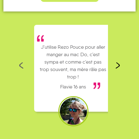
J’utilise Rezo Pouce pour aller
Je fai
manger au mac Do, c’est
mes p
sympa et comme c’est pas
loin
trop souvent, ma mère râle pas
pare
trop !
Flavie 16 ans