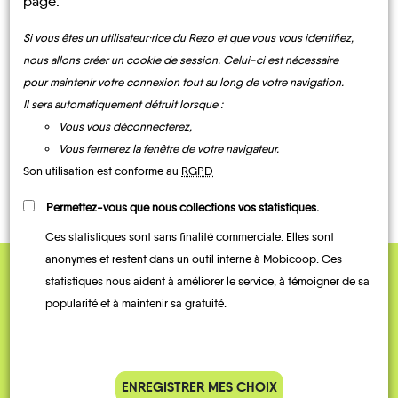
page.
UN AVIS, UN TÉMOIGNAGE
Si vous êtes un utilisateur·rice du Rezo et que vous vous identifiez,
nous allons créer un cookie de session. Celui-ci est nécessaire
À PARTAGER ?
pour maintenir votre connexion tout au long de votre navigation.
Il sera automatiquement détruit lorsque :
Vous vous déconnecterez,
Vous fermerez la fenêtre de votre navigateur.
CONTACTEZ-NOUS !
Son utilisation est conforme au
RGPD
Permettez-vous que nous collections vos statistiques.
Ces statistiques sont sans finalité commerciale. Elles sont
anonymes et restent dans un outil interne à Mobicoop. Ces
statistiques nous aident à améliorer le service, à témoigner de sa
QUELQUES
popularité et à maintenir sa gratuité.
Témoignages
ENREGISTRER MES CHOIX