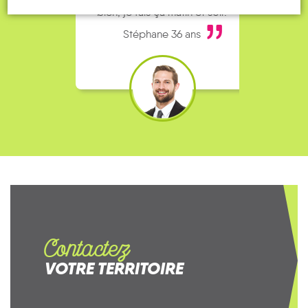
bien, je fais ça matin et soir.
Stéphane 36 ans
Contactez
VOTRE TERRITOIRE