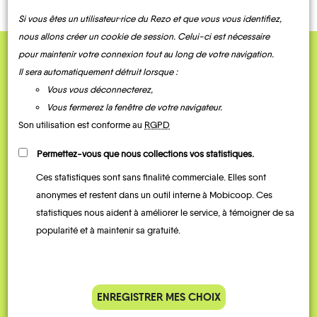
Si vous êtes un utilisateur·rice du Rezo et que vous vous identifiez,
nous allons créer un cookie de session. Celui-ci est nécessaire
pour maintenir votre connexion tout au long de votre navigation.
QUELQUES
Il sera automatiquement détruit lorsque :
Témoignages
Vous vous déconnecterez,
Vous fermerez la fenêtre de votre navigateur.
Son utilisation est conforme au
RGPD
Permettez-vous que nous collections vos statistiques.
Ces statistiques sont sans finalité commerciale. Elles sont
anonymes et restent dans un outil interne à Mobicoop. Ces
statistiques nous aident à améliorer le service, à témoigner de sa
popularité et à maintenir sa gratuité.
Je vais bosser en train, mais le
Je
parking de la gare est toujours
collèg
complet alors j’ai testé Rezo
Le
ENREGISTRER MES CHOIX
Pouce. Comme ça marche
kilomè