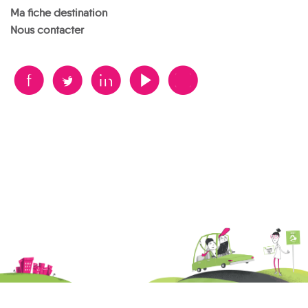
Ma fiche destination
Nous contacter
B
A
D
F
V