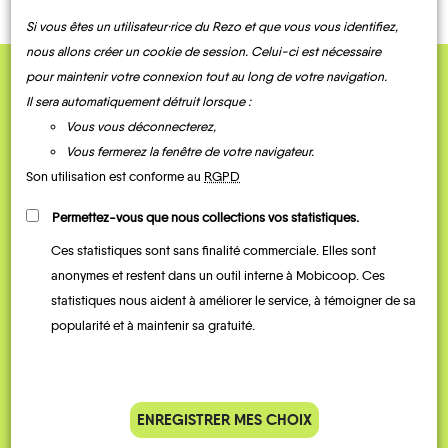
Si vous êtes un utilisateur·rice du Rezo et que vous vous identifiez,
nous allons créer un cookie de session. Celui-ci est nécessaire
pour maintenir votre connexion tout au long de votre navigation.
QUELQUES
Il sera automatiquement détruit lorsque :
Témoignages
Vous vous déconnecterez,
Vous fermerez la fenêtre de votre navigateur.
Son utilisation est conforme au
RGPD
Permettez-vous que nous collections vos statistiques.
Ces statistiques sont sans finalité commerciale. Elles sont
anonymes et restent dans un outil interne à Mobicoop. Ces
statistiques nous aident à améliorer le service, à témoigner de sa
popularité et à maintenir sa gratuité.
Je vais bosser en train, mais le
Je
parking de la gare est toujours
collèg
complet alors j’ai testé Rezo
Le
ENREGISTRER MES CHOIX
Pouce. Comme ça marche
kilomè