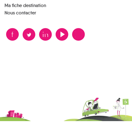
Ma fiche destination
Nous contacter
B
A
D
F
V