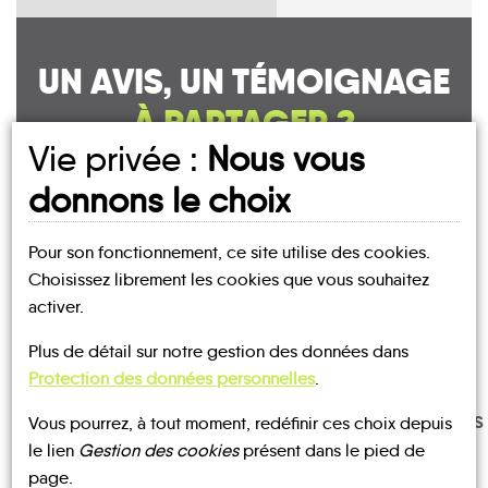
UN AVIS, UN TÉMOIGNAGE
À PARTAGER ?
Vie privée :
Nous vous
donnons le choix
CONTACTEZ-NOUS !
Pour son fonctionnement, ce site utilise des cookies.
Choisissez librement les cookies que vous souhaitez
activer.
Plus de détail sur notre gestion des données dans
MOBILITE
Les infos
Protection des données personnelles
.
TRANSPORTS
Vous pourrez, à tout moment, redéfinir ces choix depuis
TRAIN
BUS
À LA
le lien
Gestion des cookies
présent dans le pied de
DEMANDE
page.