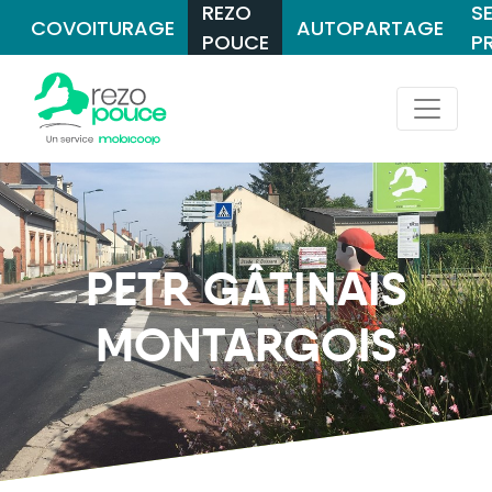
REZO
S
COVOITURAGE
AUTOPARTAGE
POUCE
P
PETR GÂTINAIS
MONTARGOIS