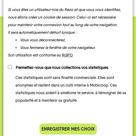
Si vous êtes un utilisateur·rice du Rezo et que vous vous identifiez,
nous allons créer un cookie de session. Celui-ci est nécessaire
pour maintenir votre connexion tout au long de votre navigation.
QUELQUES
Il sera automatiquement détruit lorsque :
Vous vous déconnecterez,
Témoignages
Vous fermerez la fenêtre de votre navigateur.
Son utilisation est conforme au
RGPD
Permettez-vous que nous collections vos statistiques.
Ces statistiques sont sans finalité commerciale. Elles sont
anonymes et restent dans un outil interne à Mobicoop. Ces
statistiques nous aident à améliorer le service, à témoigner de sa
popularité et à maintenir sa gratuité.
Je vais bosser en train, mais le
Je
parking de la gare est toujours
collèg
ENREGISTRER MES CHOIX
complet alors j’ai testé Rezo
Le