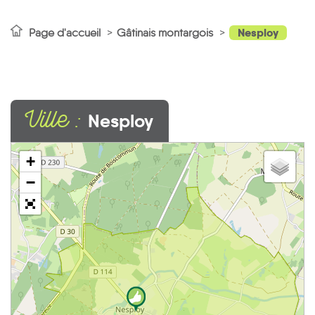
Nesploy
Page d'accueil
Gâtinais montargois
Ville :
Nesploy
+
−