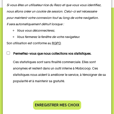
Si vous êtes un utilisateur·rice du Rezo et que vous vous identifiez,
nous allons créer un cookie de session. Celui-ci est nécessaire
pour maintenir votre connexion tout au long de votre navigation.
QUELQUES
Il sera automatiquement détruit lorsque :
Témoignages
Vous vous déconnecterez,
Vous fermerez la fenêtre de votre navigateur.
Son utilisation est conforme au
RGPD
Permettez-vous que nous collections vos statistiques.
Ces statistiques sont sans finalité commerciale. Elles sont
anonymes et restent dans un outil interne à Mobicoop. Ces
statistiques nous aident à améliorer le service, à témoigner de sa
popularité et à maintenir sa gratuité.
Je vais bosser en train, mais le
Je
parking de la gare est toujours
collèg
complet alors j’ai testé Rezo
Le
ENREGISTRER MES CHOIX
Pouce. Comme ça marche
kilomè