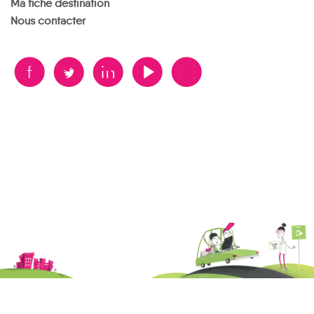
Ma fiche destination
Nous contacter
B
A
D
F
V