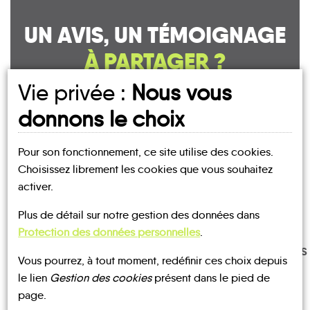
UN AVIS, UN TÉMOIGNAGE
À PARTAGER ?
Vie privée :
Nous vous
donnons le choix
CONTACTEZ-NOUS !
Pour son fonctionnement, ce site utilise des cookies.
Choisissez librement les cookies que vous souhaitez
activer.
MOBILITE
Les infos
Plus de détail sur notre gestion des données dans
Protection des données personnelles
.
TRANSPORTS
Vous pourrez, à tout moment, redéfinir ces choix depuis
TRAIN
BUS
À LA
DEMANDE
le lien
Gestion des cookies
présent dans le pied de
page.