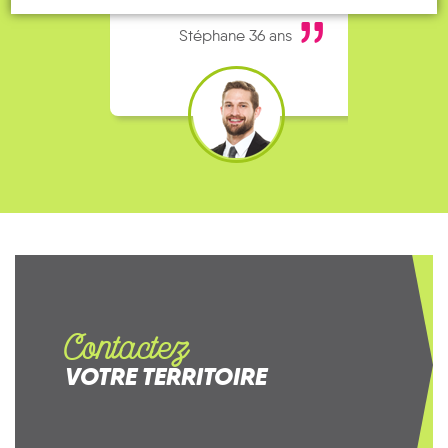
bien, je fais ça matin et soir.
Stéphane 36 ans
Contactez
VOTRE TERRITOIRE