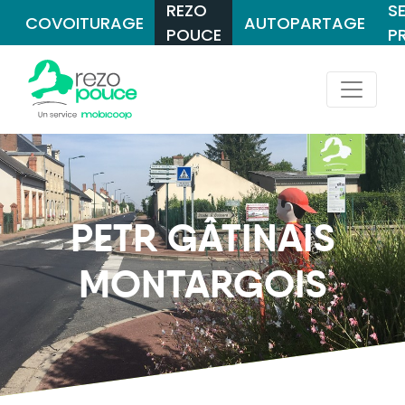
REZO
S
COVOITURAGE
AUTOPARTAGE
POUCE
P
PETR GÂTINAIS
MONTARGOIS