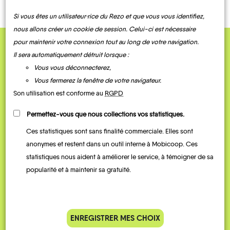
Si vous êtes un utilisateur·rice du Rezo et que vous vous identifiez,
nous allons créer un cookie de session. Celui-ci est nécessaire
pour maintenir votre connexion tout au long de votre navigation.
QUELQUES
Il sera automatiquement détruit lorsque :
Vous vous déconnecterez,
Témoignages
Vous fermerez la fenêtre de votre navigateur.
Son utilisation est conforme au
RGPD
Permettez-vous que nous collections vos statistiques.
Ces statistiques sont sans finalité commerciale. Elles sont
anonymes et restent dans un outil interne à Mobicoop. Ces
statistiques nous aident à améliorer le service, à témoigner de sa
popularité et à maintenir sa gratuité.
Je vais bosser en train, mais le
Je
parking de la gare est toujours
collèg
ENREGISTRER MES CHOIX
complet alors j’ai testé Rezo
Le