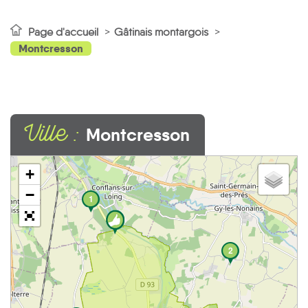
Page d'accueil
Gâtinais montargois
Montcresson
Ville :
Montcresson
+
−
1
2