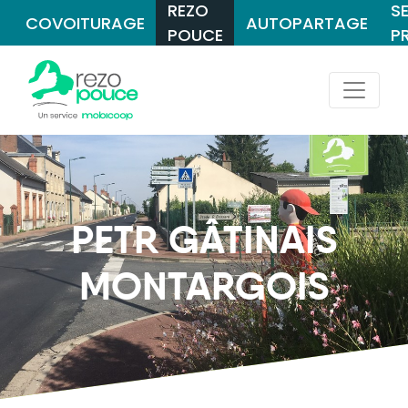
REZO
S
COVOITURAGE
AUTOPARTAGE
POUCE
P
PETR GÂTINAIS
MONTARGOIS