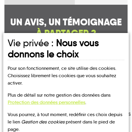
UN AVIS, UN TÉMOIGNAGE
À PARTAGER ?
Vie privée :
Nous vous
donnons le choix
CONTACTEZ-NOUS !
Pour son fonctionnement, ce site utilise des cookies.
Choisissez librement les cookies que vous souhaitez
activer.
Plus de détail sur notre gestion des données dans
MOBILITE
Les infos
Protection des données personnelles
.
TRANSPORTS
Vous pourrez, à tout moment, redéfinir ces choix depuis
TRAIN
BUS
À LA
le lien
Gestion des cookies
présent dans le pied de
DEMANDE
page.