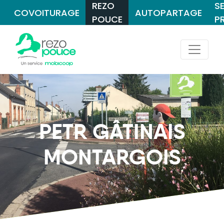
REZO
S
COVOITURAGE
AUTOPARTAGE
POUCE
P
PETR GÂTINAIS
MONTARGOIS