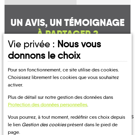
UN AVIS, UN TÉMOIGNAGE
À PARTAGER ?
Vie privée :
Nous vous
donnons le choix
CONTACTEZ-NOUS !
Pour son fonctionnement, ce site utilise des cookies.
Choisissez librement les cookies que vous souhaitez
activer.
Plus de détail sur notre gestion des données dans
MOBILITE
Les infos
Protection des données personnelles
.
TRANSPORTS
Vous pourrez, à tout moment, redéfinir ces choix depuis
TRAIN
BUS
À LA
le lien
Gestion des cookies
présent dans le pied de
DEMANDE
page.