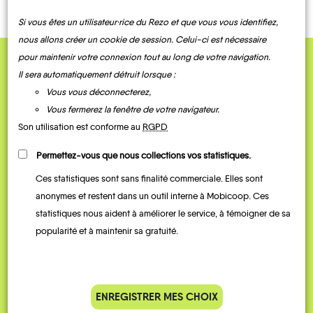
Si vous êtes un utilisateur·rice du Rezo et que vous vous identifiez,
nous allons créer un cookie de session. Celui-ci est nécessaire
pour maintenir votre connexion tout au long de votre navigation.
QUELQUES
Il sera automatiquement détruit lorsque :
Vous vous déconnecterez,
Témoignages
Vous fermerez la fenêtre de votre navigateur.
Son utilisation est conforme au
RGPD
Permettez-vous que nous collections vos statistiques.
Ces statistiques sont sans finalité commerciale. Elles sont
anonymes et restent dans un outil interne à Mobicoop. Ces
statistiques nous aident à améliorer le service, à témoigner de sa
popularité et à maintenir sa gratuité.
Je vais bosser en train, mais le
Je
parking de la gare est toujours
collèg
ENREGISTRER MES CHOIX
complet alors j’ai testé Rezo
Le