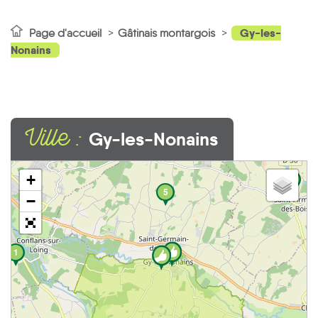
Gy-les-
Page d'accueil
Gâtinais montargois
Nonains
Ville :
Gy-les-Nonains
+
1
5
−
1