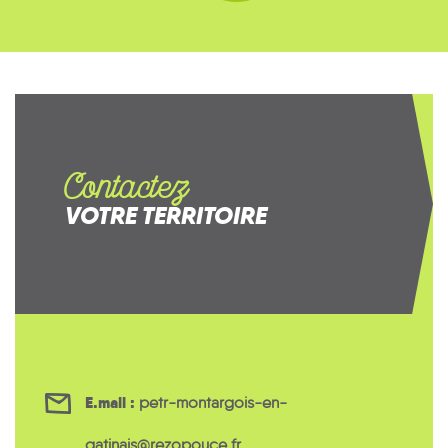
Contactez
VOTRE TERRITOIRE
E.mail :
petr-montargois-en-
gatinais@rezopouce.fr