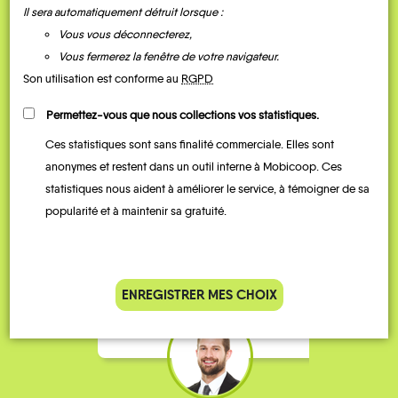
Il sera automatiquement détruit lorsque :
Vous vous déconnecterez,
Vous fermerez la fenêtre de votre navigateur.
Son utilisation est conforme au
RGPD
Permettez-vous que nous collections vos statistiques.
Ces statistiques sont sans finalité commerciale. Elles sont
anonymes et restent dans un outil interne à Mobicoop. Ces
Je vais bosser en train, mais le
Je
statistiques nous aident à améliorer le service, à témoigner de sa
parking de la gare est toujours
collèg
popularité et à maintenir sa gratuité.
complet alors j’ai testé Rezo
Le
Pouce. Comme ça marche
kilomè
bien, je fais ça matin et soir.
Stéphane 36 ans
ENREGISTRER MES CHOIX