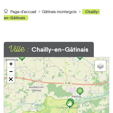
Chailly-
Page d'accueil
Gâtinais montargois
en-Gâtinais
Ville :
Chailly-en-Gâtinais
2
1
+
−
1