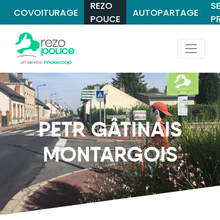
REZO
S
COVOITURAGE
AUTOPARTAGE
POUCE
P
PETR GÂTINAIS
MONTARGOIS