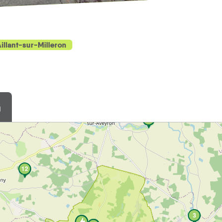
illant-sur-Milleron
n
1
12
3