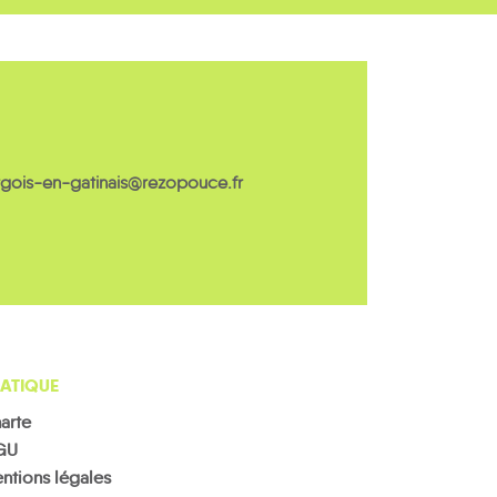
gois-en-gatinais@rezopouce.fr
ATIQUE
arte
GU
ntions légales