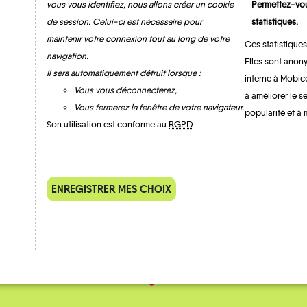
vous vous identifiez, nous allons créer un cookie
Permettez-vou
de session. Celui-ci est nécessaire pour
statistiques.
maintenir votre connexion tout au long de votre
Ces statistiques
navigation.
Elles sont anony
MOBILITE
Les infos
Il sera automatiquement détruit lorsque :
interne à Mobic
Vous vous déconnecterez,
à améliorer le s
Vous fermerez la fenêtre de votre navigateur.
popularité et à 
TRANSPORTS À LA DEMANDE
Son utilisation est conforme au
RGPD
ENREGISTRER MES CHOIX
QUELQUES
Témoignages