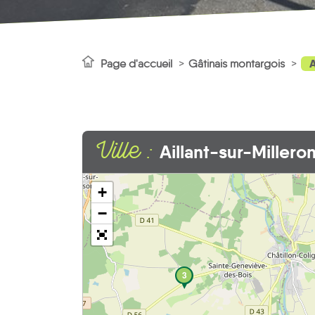
A
Page d'accueil
Gâtinais montargois
Ville :
Aillant-sur-Millero
+
−
3