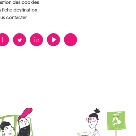
stion des cookies
 fiche destination
us contacter
B
A
D
F
V