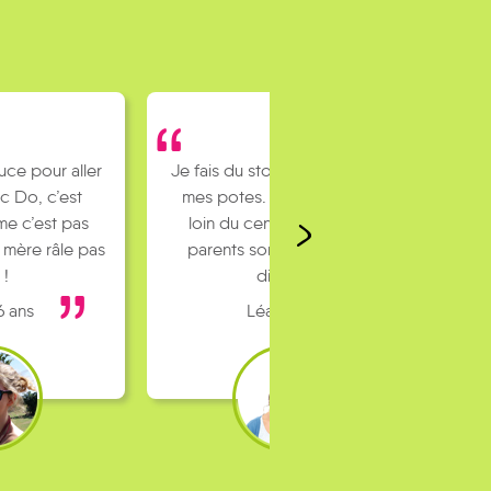
uce pour aller
Je fais du stop pour rejoindre
c Do, c’est
mes potes. J’habite un peu
e c’est pas
loin du centre ville et mes
 mère râle pas
parents sont pas toujours
 !
dispo…
6 ans
Léa 16 ans