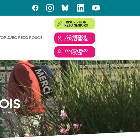
INSCRIPTION
REZO SÉNIORS
CONNEXION
TOP AVEC REZO POUCE
REZO SÉNIORS
SERVICE REZO
POUCE
OIS