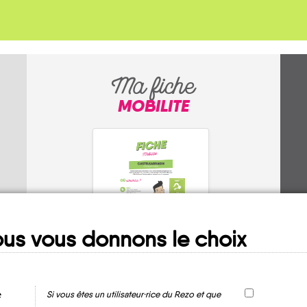
Ma fiche
MOBILITE
us vous donnons le choix
Aillant-sur-
Milleron
e
Si vous êtes un utilisateur·rice du Rezo et que