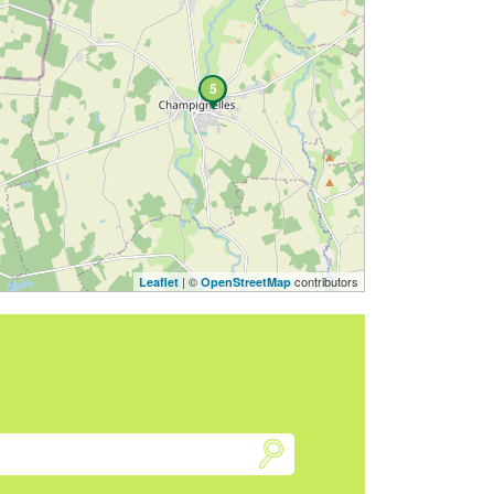
5
| ©
contributors
Leaflet
OpenStreetMap