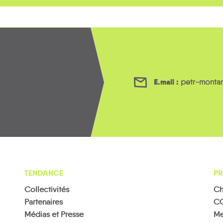
E.mail :
petr-montar
TENDANCE
PR
Collectivités
Ch
Partenaires
C
Médias et Presse
Me