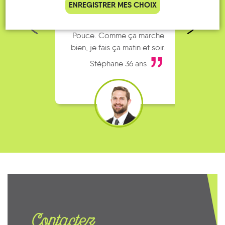
ENREGISTRER MES CHOIX
parking de la gare est toujours
collèg
complet alors j’ai testé Rezo
Le
Pouce. Comme ça marche
kilomè
bien, je fais ça matin et soir.
Stéphane 36 ans
Contactez