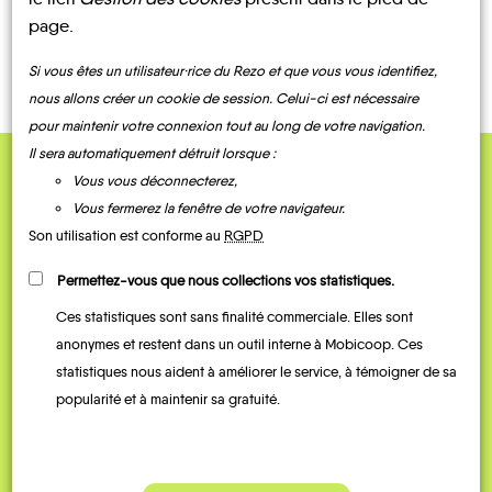
LOCATIONS
COVOITURAGE
page.
DE VÉLO
Si vous êtes un utilisateur·rice du Rezo et que vous vous identifiez,
nous allons créer un cookie de session. Celui-ci est nécessaire
pour maintenir votre connexion tout au long de votre navigation.
Il sera automatiquement détruit lorsque :
Vous vous déconnecterez,
QUELQUES
Vous fermerez la fenêtre de votre navigateur.
Témoignages
Son utilisation est conforme au
RGPD
Permettez-vous que nous collections vos statistiques.
Ces statistiques sont sans finalité commerciale. Elles sont
anonymes et restent dans un outil interne à Mobicoop. Ces
statistiques nous aident à améliorer le service, à témoigner de sa
popularité et à maintenir sa gratuité.
Je vais bosser en train, mais le
Je