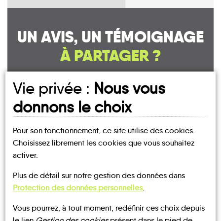
UN AVIS, UN TÉMOIGNAGE
À PARTAGER ?
Vie privée :
Nous vous
donnons le choix
CONTACTEZ-NOUS !
Pour son fonctionnement, ce site utilise des cookies.
Choisissez librement les cookies que vous souhaitez
activer.
MOBILITE
Les infos
Plus de détail sur notre gestion des données dans
Protection des données personnelles
.
TRANSPORTS
BUS
À LA
TRAIN
TAXI
DEMANDE
Vous pourrez, à tout moment, redéfinir ces choix depuis
le lien
Gestion des cookies
présent dans le pied de