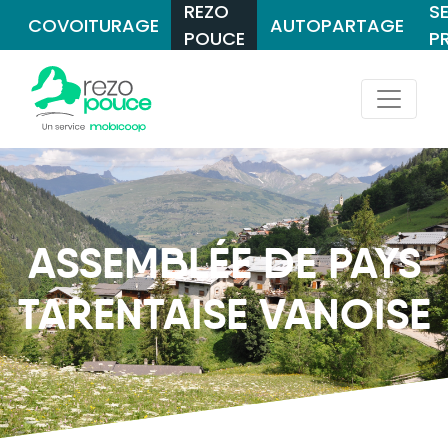
REZO
S
COVOITURAGE
AUTOPARTAGE
POUCE
P
ASSEMBLÉE DE PAYS
TARENTAISE VANOISE