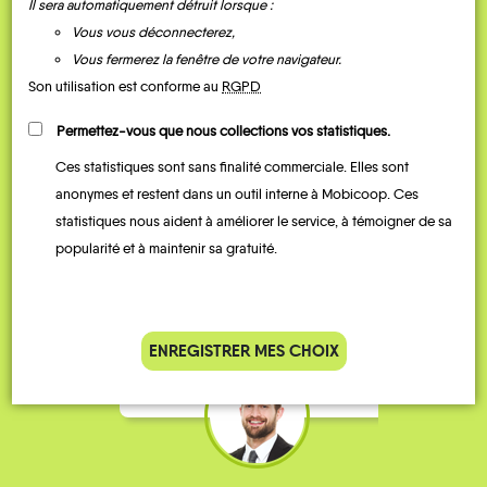
Il sera automatiquement détruit lorsque :
Vous vous déconnecterez,
Vous fermerez la fenêtre de votre navigateur.
Son utilisation est conforme au
RGPD
Permettez-vous que nous collections vos statistiques.
Ces statistiques sont sans finalité commerciale. Elles sont
Je vais bosser en train, mais le
Je
anonymes et restent dans un outil interne à Mobicoop. Ces
parking de la gare est toujours
collèg
statistiques nous aident à améliorer le service, à témoigner de sa
complet alors j’ai testé Rezo
Le
popularité et à maintenir sa gratuité.
Pouce. Comme ça marche
kilomè
bien, je fais ça matin et soir.
Stéphane 36 ans
ENREGISTRER MES CHOIX