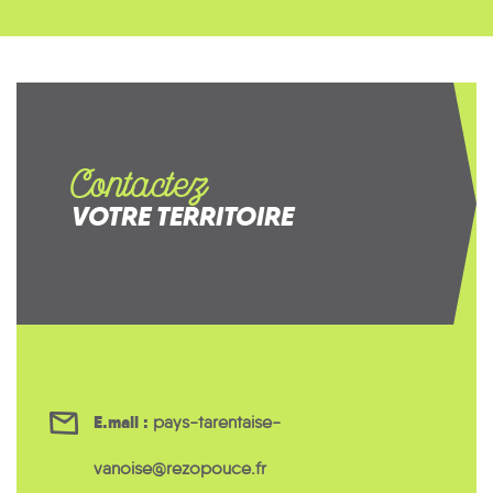
Contactez
VOTRE TERRITOIRE
E.mail :
pays-tarentaise-
vanoise@rezopouce.fr